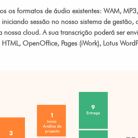
odos os formatos de áudio existentes: WAM, MP3
o iniciando sessão no nosso sistema de gestão, c
a nossa cloud. A sua transcrição poderá ser env
, HTML, OpenOffice, Pages (iWork), Lotus WordP