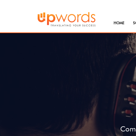
HOME
S
Como