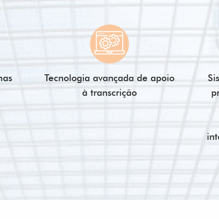
mas
Tecnologia avançada de apoio
Si
à transcrição
p
in