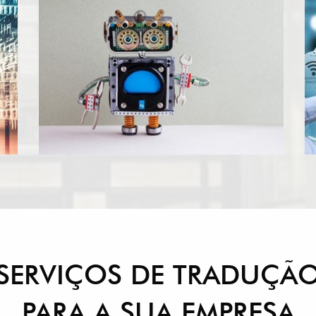
software à medida que este vai sendo desenvolvido. Antes
o
disso, são estabelecidas regras e procedimentos de tradução no
s
âmbito da Interface do Utilizador, que garantem a consistência
 e
e
de todo o texto.
s
Saiba mais sobre o nosso serviço de tradução para as TI.
e
s
e
.
SERVIÇOS DE TRADUÇÃ
PARA A SUA EMPRESA