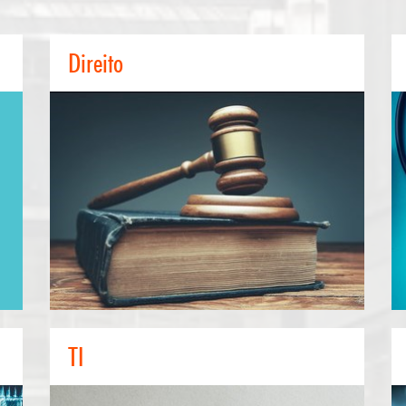
g
Direito
Direito
s
Visto que o objetivo de muitos documentos jurídicos, em
a
particular dos contratos, é definir de forma precisa direitos e
o
obrigações, quaisquer incoerências na tradução podem
 a
acarretar ações judiciais e avultadas perdas financeiras.
a
o
Saiba mais sobre o nosso serviço de tradução jurídica.
ço
,
.
.
s
TI
TI
e
É utilizado um modelo ágil que permite a tradução do
l