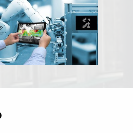
cumpridos pelos seus trabalhadores em todos os mercados
geográficos. É importante manter o seu conteúdo exato e
culturalmente relevante a nível global, para que este seja
compreendido por todos os seus colaboradores com facilidade.
Saiba mais sobre o nosso serviço de tradução para a Indústria.
O