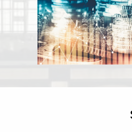
privado ou de um banco comercial. Um pouco por tod
o mundo, as nossas equipas ajudam instituiçõe
financeiras comoa traduzir e a atualizar relatórios
contas, prospectos de fundos ou conteúdos d
marketing. Quando o risco é tão elevado, o
documentos têm de ser cuidadosamente redigidos 
bastante claro
Clique aqui para saber mais sobre as nossas soluções d
tradução financeira