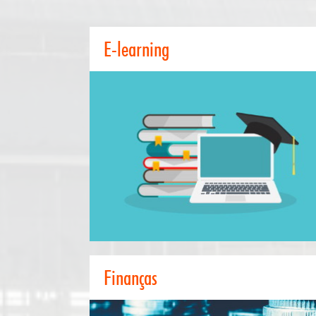
E-learning
E-learnin
O conteúdo de e-learning traduzido em várias língua
oferece às empresas uma vantagem competitiva na su
capacidade de partilha de conhecimentos e formação, 
que se aplica tanto a novos clientes como
colaboradores no estrangeiro. Para garantir a mesm
experiência de aprendizagem entre línguas, sã
necessários vários especialistas. O nosso servi
abrange todos os passos de localização de e-learning
desde texto simples a animação e vídeos
Saiba mais sobre a nossa one-stop-shop de e-learning
Finanças
Finança
É importante comunicar de forma eficaz com as part
interessadas, quer se trate de uma empresa de capita