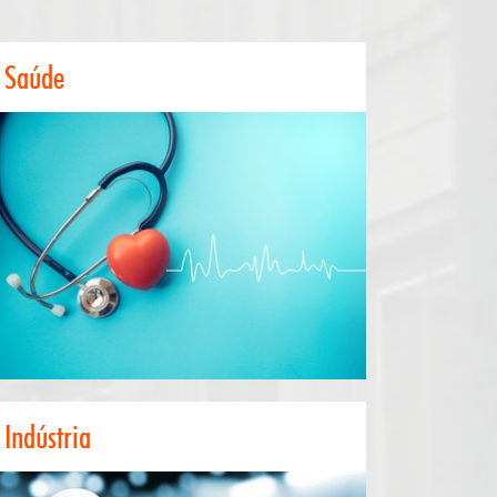
Saúde
Saúde
No setor médico-farmacêutico é essencial ser preciso e cumprir
os prazos e os requisitos de gestão de risco, para evitar que
comprometa os seus resultados. É igualmente importante
garantir que o seu produto e respetiva informação sejam
tecnicamente exatos e, em simultâneo, culturalmente
relevantes e sensíveis.
Saiba mais sobre o nosso serviço de tradução para a área da
Saúde.
Indústria
Indústria
Os procedimentos internos da sua empresa devem ser