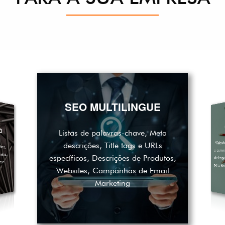
SEO MULTILINGUE
O
Listas de palavras-chave, Meta
Websi
descrições, Title tags e URLs
ing,
e-comm
de Imp
etos,
específicos, Descrições de Produtos,
nsa
para R
Websites, Campanhas de Email
Marketing