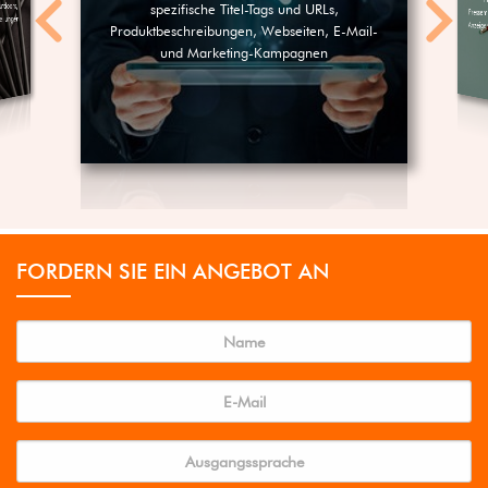
tdoors,
spezifische Titel-Tags und URLs,
Presse
eilungen
Produktbeschreibungen, Webseiten, E-Mail-
und Marketing-Kampagnen
FORDERN SIE EIN ANGEBOT AN