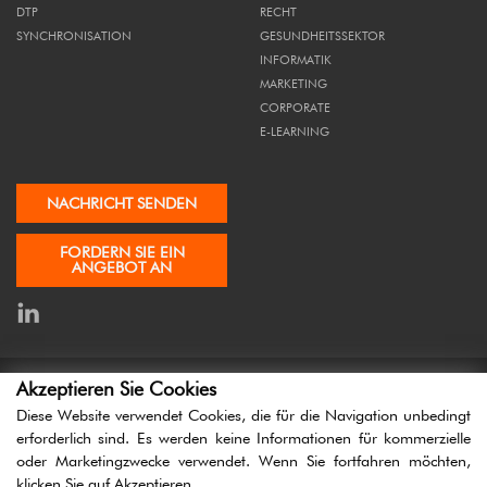
SYNCHRONISATION
GESUNDHEITSSEKTOR
INFORMATIK
MARKETING
CORPORATE
E-LEARNING
NACHRICHT SENDEN
FORDERN SIE EIN
ANGEBOT AN
Akzeptieren Sie Cookies
KONTAKTE
DATENSCHUTZERKLÄRUNG
KONFLIKTMANAGEMENT
Diese Website verwendet Cookies, die für die Navigation unbedingt
erforderlich sind. Es werden keine Informationen für kommerzielle
oder Marketingzwecke verwendet. Wenn Sie fortfahren möchten,
DESIGN E DESENVOLVIMENTO:
IESOLUTIONS PORTUGAL
klicken Sie auf Akzeptieren.