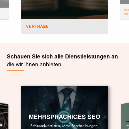
RE
UN
VERTRÄGE
,
Schauen Sie sich alle Dienstleistungen an
die wir Ihnen anbieten
MEHRSPRACHIGES SEO
ON
Web
Anzei
Schlüsselwortlisten, Meta-Beschreibungen,
P